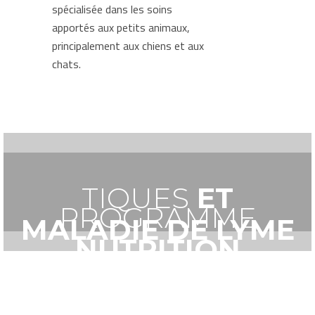
spécialisée dans les soins
apportés aux petits animaux,
principalement aux chiens et aux
chats.
TIQUES
ET
PROGRAMME
MALADIE DE LYME
NUTRITION