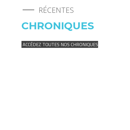
RÉCENTES
CHRONIQUES
ACCÉDEZ TOUTES NOS CHRONIQUES
LES DIÈTES SANS GRAINS…
UN DANGER POTENTIEL
POUR VOTRE CHIEN?
FAIRE GARDER SON ANIMAL
DURANT LE TEMPS DES