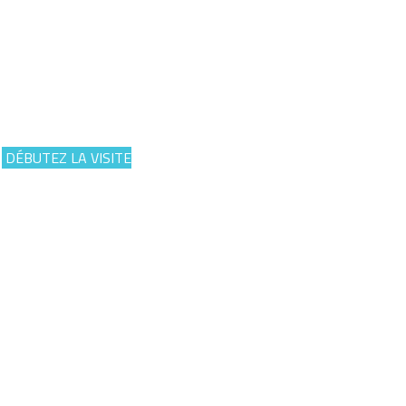
VISITE VIRTUELLE
UN PETIT COUP
D'OEIL !
DÉBUTEZ LA VISITE